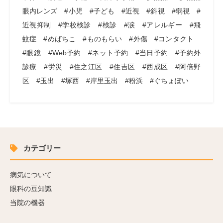
眼内レンズ #小児 #子ども #近視 #斜視 #弱視 #
近視抑制 #学校検診 #検診 #涙 #アレルギー #飛
蚊症 #めばちこ #ものもらい #外傷 #コンタクト
#眼鏡 #Web予約 #ネット予約 #当日予約 #予約外
診療 #労災 #住之江区 #住吉区 #西成区 #阿倍野
区 #玉出 #塚西 #岸里玉出 #粉浜 #ぐちょぽい
カテゴリー
病気について
眼科の豆知識
当院の機器