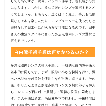
しで可能ですが、読書、パソコン作業は、老眼鏡が必要
になります。しかし、多焦点眼内レンズを選択するとど
うでしょうか。もちろん、遠くはよく見え、手元も老眼
鏡なしで本を楽しんだり、コンピューターを使ったりと
眼鏡なしで日常生活がある程度可能になるのです。田中
さんの生活スタイルに合った多焦点眼内レンズの選択と
言えるでしょう。
白内障手術手順は何かかわるのか？
多焦点眼内レンズの挿入手順は、一般的な白内障手術と
基本的に同じです。まず、眼球に小さな切開を行い、濁
った水晶体を超音波を使用しながら吸い取ります。その
後、折りたたまれた多焦点眼内レンズを切開部から挿入
し、レンズが目の中で展開して適切な位置に固定しま
す。この手術は通常、局所麻酔下で行われ、手術時間は
約10分程度です。術後は、眼帯にて帰宅していただき、